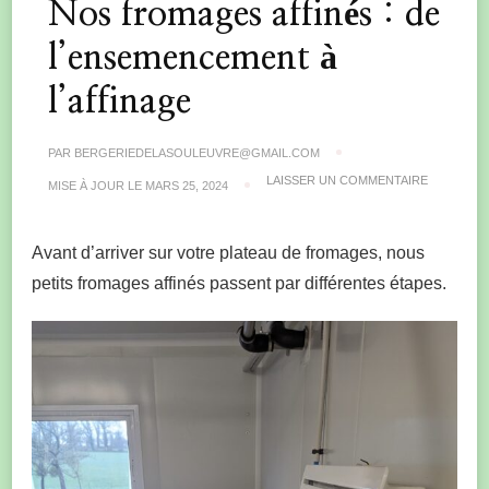
Nos fromages affinés : de
l’ensemencement à
l’affinage
PAR
BERGERIEDELASOULEUVRE@GMAIL.COM
SUR
LAISSER UN COMMENTAIRE
MISE À JOUR LE
MARS 25, 2024
NOS
FROMAGE
AFFINÉS
:
Avant d’arriver sur votre plateau de fromages, nous
DE
L’ENSEME
petits fromages affinés passent par différentes étapes.
À
L’AFFINAG