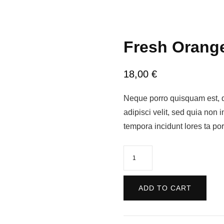
Fresh Orang
18,00
€
Neque porro quisquam est, q
adipisci velit, sed quia non
tempora incidunt lores ta po
Fresh
Orange
Juice
ADD TO CART
quantity