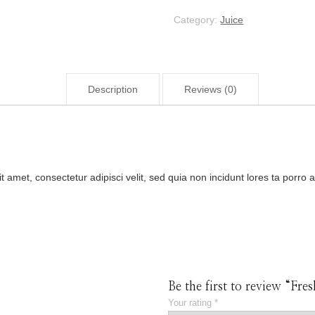
Category:
Juice
Description
Reviews (0)
t amet, consectetur adipisci velit, sed quia non incidunt lores ta porr
Be the first to review “Fr
Your rating
*