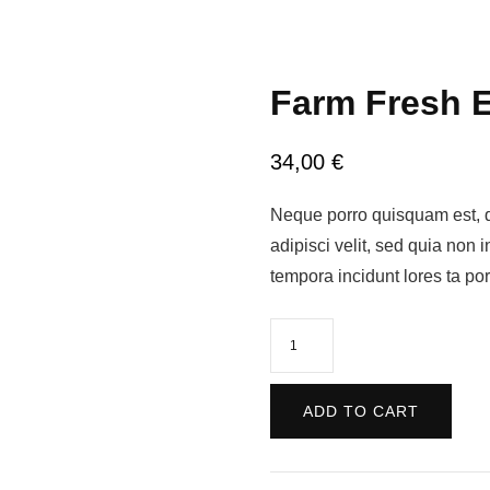
Farm Fresh 
34,00
€
Neque porro quisquam est, q
adipisci velit, sed quia non
tempora incidunt lores ta po
Farm
Fresh
Eggs
ADD TO CART
quantity