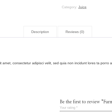
Category:
Juice
Description
Reviews (0)
t amet, consectetur adipisci velit, sed quia non incidunt lores ta porr
Be the first to review “Fa
Your rating
*